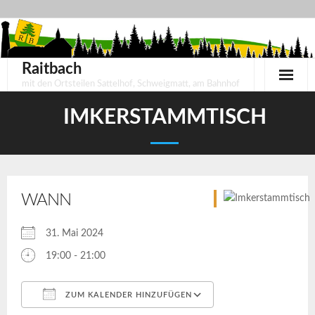
Skip
to
content
Raitbach
mit den Ortsteilen Sattelhof, Schweigmatt, am Bahnhof
IMKERSTAMMTISCH
WANN
31. Mai 2024
19:00 - 21:00
ZUM KALENDER HINZUFÜGEN