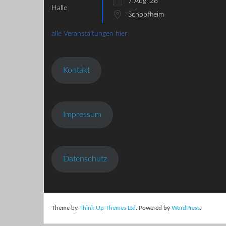
7 Aug. 26
Schopfheim
alle Veranstaltungen hier
Kontakt
Impressum
Datenschutz
Theme by
Think Up Themes Ltd
. Powered by
WordPress
.