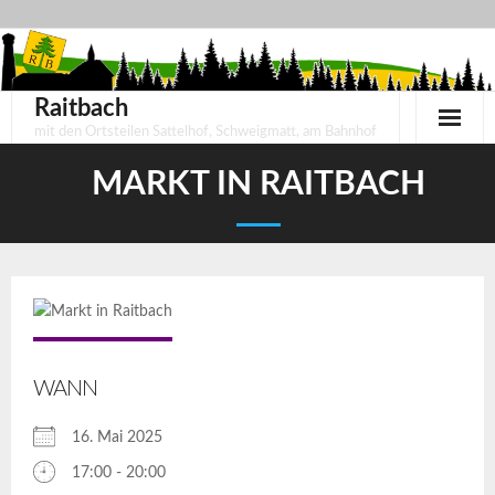
Skip
to
content
Raitbach
mit den Ortsteilen Sattelhof, Schweigmatt, am Bahnhof
MARKT IN RAITBACH
WANN
16. Mai 2025
17:00 - 20:00