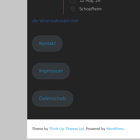
12 Aug. 26
Schopfheim
alle Veranstaltungen hier
Kontakt
Impressum
Datenschutz
Theme by
Think Up Themes Ltd
. Powered by
WordPress
.