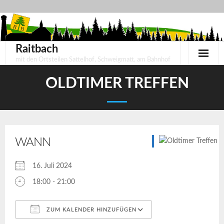
Skip
to
content
Raitbach
mit den Ortsteilen Sattelhof, Schweigmatt, am Bahnhof
OLDTIMER TREFFEN
WANN
16. Juli 2024
18:00 - 21:00
ZUM KALENDER HINZUFÜGEN