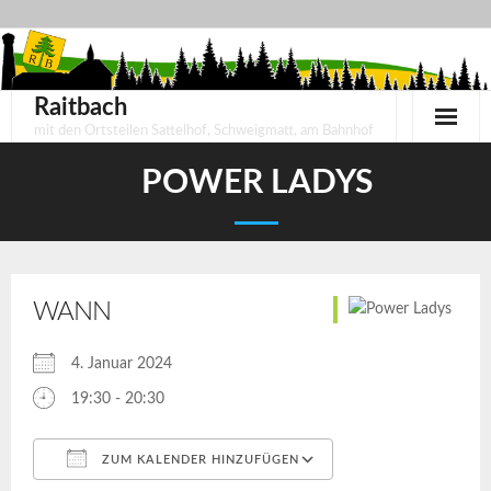
Skip
to
content
Raitbach
mit den Ortsteilen Sattelhof, Schweigmatt, am Bahnhof
POWER LADYS
WANN
4. Januar 2024
19:30 - 20:30
ZUM KALENDER HINZUFÜGEN