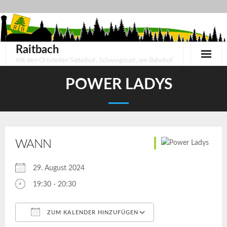
Skip
to
content
Raitbach
mit den Ortsteilen Sattelhof, Schweigmatt, am Bahnhof
POWER LADYS
WANN
29. August 2024
19:30 - 20:30
ZUM KALENDER HINZUFÜGEN