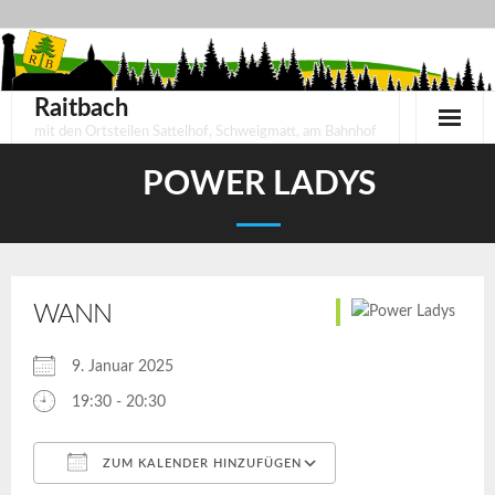
Skip
to
content
Raitbach
mit den Ortsteilen Sattelhof, Schweigmatt, am Bahnhof
POWER LADYS
WANN
9. Januar 2025
19:30 - 20:30
ZUM KALENDER HINZUFÜGEN