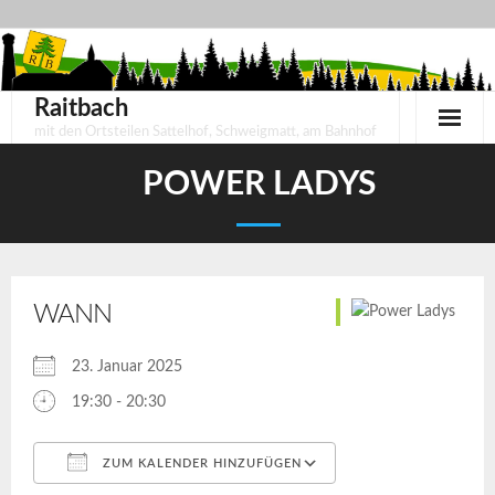
Skip
to
content
Raitbach
mit den Ortsteilen Sattelhof, Schweigmatt, am Bahnhof
POWER LADYS
WANN
23. Januar 2025
19:30 - 20:30
ZUM KALENDER HINZUFÜGEN