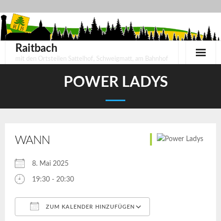
Skip
to
content
Raitbach
mit den Ortsteilen Sattelhof, Schweigmatt, am Bahnhof
POWER LADYS
WANN
8. Mai 2025
19:30 - 20:30
ZUM KALENDER HINZUFÜGEN