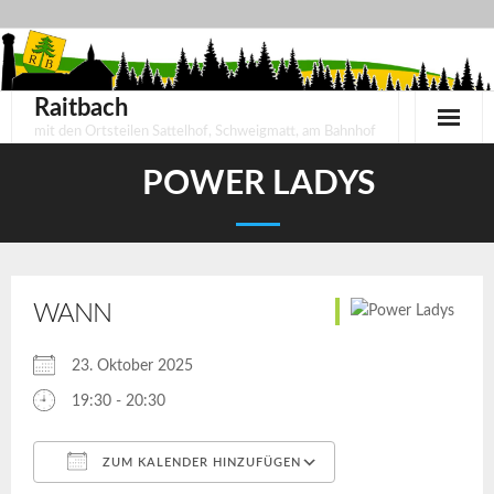
Skip
to
content
Raitbach
mit den Ortsteilen Sattelhof, Schweigmatt, am Bahnhof
POWER LADYS
WANN
23. Oktober 2025
19:30 - 20:30
ZUM KALENDER HINZUFÜGEN