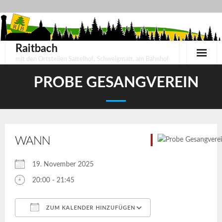
Skip
to
content
Raitbach
mit den Ortsteilen Sattelhof, Schweigmatt, am Bahnhof
PROBE GESANGVEREIN
WANN
19. November 2025
20:00 - 21:45
ZUM KALENDER HINZUFÜGEN