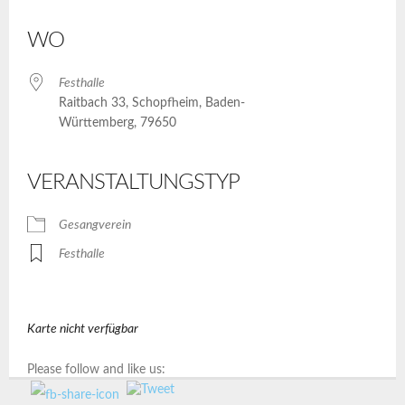
ICS herunterladen
Google Kalender
iCalendar
Office 365
Outlook Live
WO
Festhalle
Raitbach 33, Schopfheim, Baden-
Württemberg, 79650
VERANSTALTUNGSTYP
Gesangverein
Festhalle
Karte nicht verfügbar
Please follow and like us: