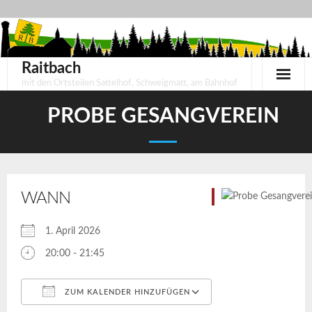
Skip
to
content
Raitbach
mit den Ortsteilen Sattelhof, Schweigmatt, am Bahnhof
PROBE GESANGVEREIN
WANN
1. April 2026
20:00 - 21:45
ZUM KALENDER HINZUFÜGEN