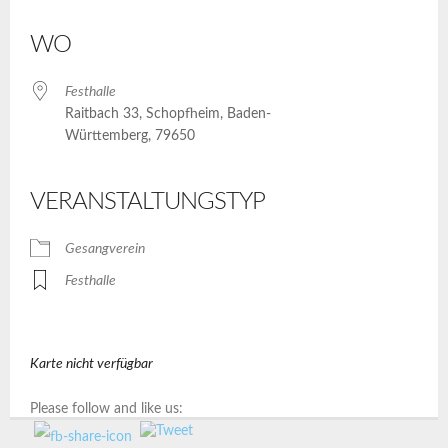
ICS herunterladen
Google Kalender
iCalendar
Office 365
Outlook Live
WO
Festhalle
Raitbach 33, Schopfheim, Baden-
Württemberg, 79650
VERANSTALTUNGSTYP
Gesangverein
Festhalle
Karte nicht verfügbar
Please follow and like us: