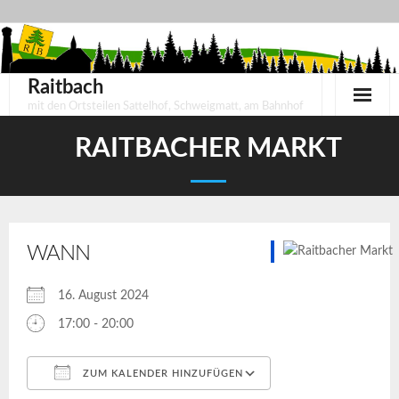
Skip
to
content
Raitbach
mit den Ortsteilen Sattelhof, Schweigmatt, am Bahnhof
RAITBACHER MARKT
WANN
16. August 2024
17:00 - 20:00
ZUM KALENDER HINZUFÜGEN