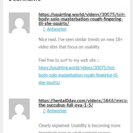
https://squirting.world/videos/30075/hot-
10 / Juli / 2026
body-solo-masterbation-rough-fingering-
til-she-squirts/
Antworten
Nice read. I’ve seen similar trends on new 18+
video sites that focus on usability
Feel free to surf to my web site ::
https://squirting.world/videos/30075/hot-
body-solo-masterbation-rough-fingering-til-
she-squirts/
https://hentai0day.com/videos/3846/meru-
12 / Juli / 2026
the-succubus-full-ova-1-5/
Antworten
Clearly explained. Usability is becoming more