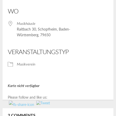
ICS herunterladen
Google Kalender
iCalendar
Office 365
Outlook Live
WO
Musikhäusle
Raitbach 30, Schopfheim, Baden-
Württemberg, 79650
VERANSTALTUNGSTYP
Musikverein
Karte nicht verfügbar
Please follow and like us:
2
COMMENTS