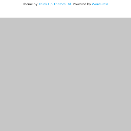
Theme by
Think Up Themes Ltd
. Powered by
WordPress
.