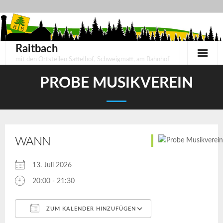
Skip
to
content
Raitbach
mit den Ortsteilen Sattelhof, Schweigmatt, am Bahnhof
PROBE MUSIKVEREIN
WANN
13. Juli 2026
20:00 - 21:30
ZUM KALENDER HINZUFÜGEN