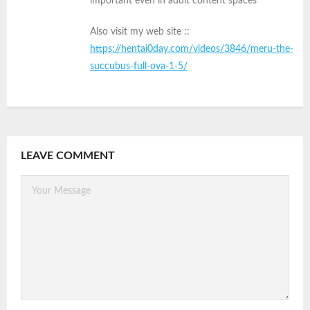
important even in adult content spaces
Also visit my web site ::
https://hentai0day.com/videos/3846/meru-the-
succubus-full-ova-1-5/
LEAVE COMMENT