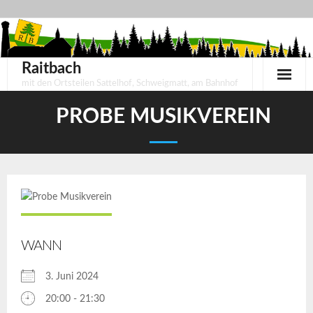
Skip
to
content
Raitbach
mit den Ortsteilen Sattelhof, Schweigmatt, am Bahnhof
PROBE MUSIKVEREIN
WANN
3. Juni 2024
20:00 - 21:30