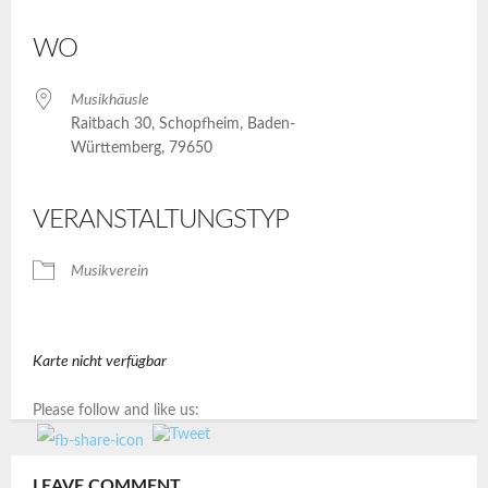
ICS herunterladen
Google Kalender
iCalendar
Office 365
Outlook Live
WO
Musikhäusle
Raitbach 30, Schopfheim, Baden-
Württemberg, 79650
VERANSTALTUNGSTYP
Musikverein
Karte nicht verfügbar
Please follow and like us:
LEAVE COMMENT