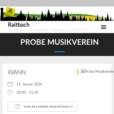
Skip
to
content
Raitbach
mit den Ortsteilen Sattelhof, Schweigmatt, am Bahnhof
PROBE MUSIKVEREIN
WANN
15. Januar 2024
20:00 - 21:30
ZUM KALENDER HINZUFÜGEN